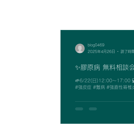
全ての記事
blog0469
2025年4月26日
読了時間
✨膠原病 無料相談
🌱6/22(日)12:00〜17:00 💻zoom 
#強皮症 #難病 #強直性脊椎