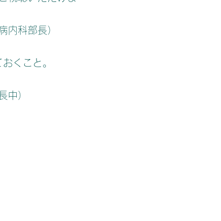
病内科部長）
おくこと。
長中）