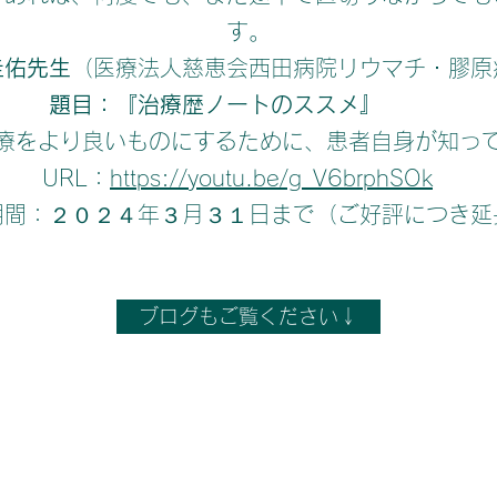
す。
圭佑先生
（医療法人慈恵会西田病院リウマチ・膠原
題目：『治療歴ノートのススメ』
をより良いものにするために、患者自身が知って
URL：
https://youtu.be/g_V6brphSOk
期間：２０２４年３月３１日まで（ご好評につき延
ブログもご覧ください↓