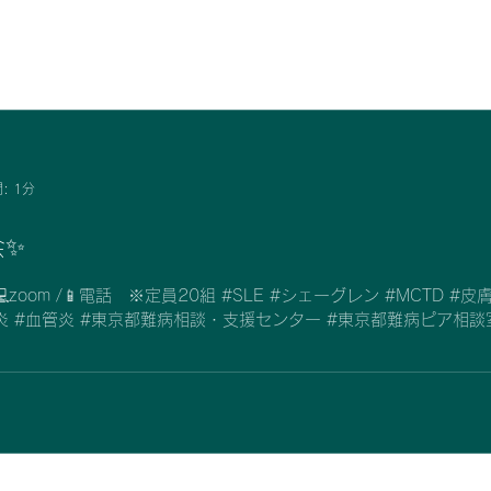
: 1分
会✨
/📱電話 ※定員20組 #SLE #シェーグレン #MCTD #皮膚筋炎 #多発性筋炎 #ベーチェット
炎 #血管炎 #東京都難病相談・支援センター #東京都難病ピア相談室