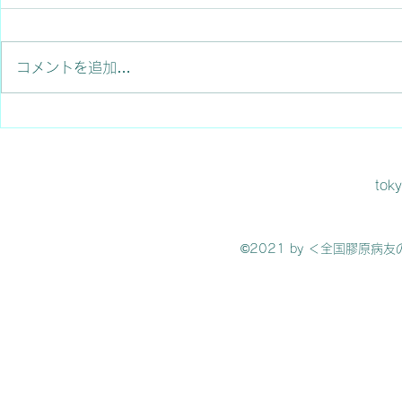
コメントを追加…
✨難病になっ
💊アバコパン(タブネオス) に
関して緊急のお知らせ
tok
©2021 by ＜全国膠原病友